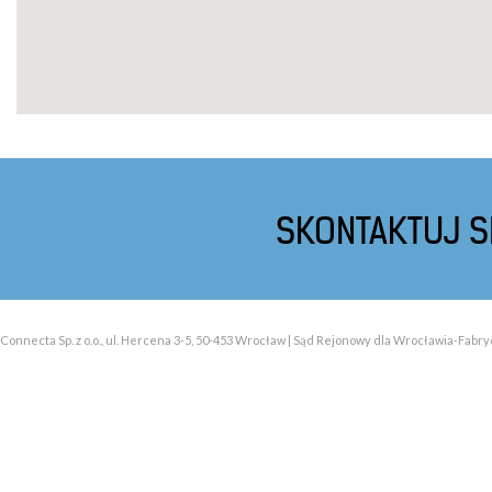
SKONTAKTUJ SI
Connecta Sp. z o.o., ul. Hercena 3-5, 50-453 Wrocław | Sąd Rejonowy dla Wrocławia-Fabry