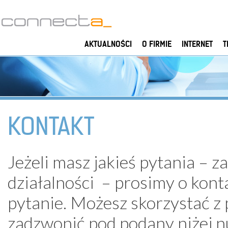
AKTUALNOŚCI
O FIRMIE
INTERNET
T
KONTAKT
Jeżeli masz jakieś pytania – z
działalności – prosimy o kon
pytanie. Możesz skorzystać z 
zadzwonić pod podany niżej n