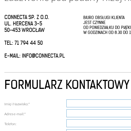
CONNECTA SP. Z O.O.
BIURO OBSŁUGI KLIENTA
JEST CZYNNE
UL. HERCENA 3-5
OD PONIEDZIAŁKU DO PIĄTK
50-453 WROCŁAW
W GODZINACH OD 8.30 DO 1
TEL: 71 794 44 50
E-MAIL: INFO@CONNECTA.PL
FORMULARZ KONTAKTOWY
Imię i Nazwisko:*
Adres e-mail:*
Telefon: