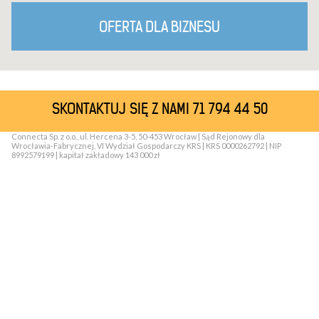
OFERTA DLA BIZNESU
SKONTAKTUJ SIĘ Z NAMI 71 794 44 50
Connecta Sp. z o.o., ul. Hercena 3-5, 50-453 Wrocław | Sąd Rejonowy dla
Wrocławia-Fabrycznej, VI Wydział Gospodarczy KRS | KRS 0000262792 | NIP
8992579199 | kapitał zakładowy 143 000 zł