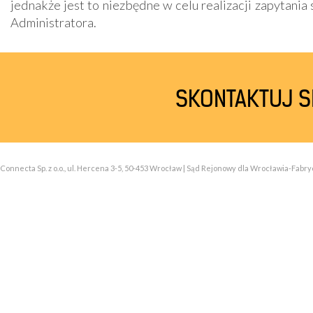
jednakże jest to niezbędne w celu realizacji zapytani
Administratora.
SKONTAKTUJ SI
Connecta Sp. z o.o., ul. Hercena 3-5, 50-453 Wrocław | Sąd Rejonowy dla Wrocławia-Fabry