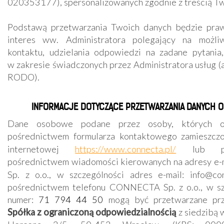
020353177)
,
spersonalizowanych zgodnie z treścią T
Podstawą przetwarzania Twoich danych będzie praw
interes ww. Administratora polegający na możli
kontaktu, udzielania odpowiedzi na zadane pytani
w zakresie świadczonych przez Administratora usług (
RODO).
INFORMACJE DOTYCZĄCE PRZETWARZANIA DANYCH
Dane osobowe podane przez osoby, których o
pośrednictwem formularza kontaktowego zamieszczo
internetowej
https://www.connecta.pl/
lub p
pośrednictwem wiadomości kierowanych na adresy e-
Sp. z o.o.
, w szczególności adres e-mail:
info@con
pośrednictwem telefonu
CONNECTA Sp. z o.o.
, w s
numer:
71 794 44 50
mogą być przetwarzane pr
Spółka z ograniczoną odpowiedzialnością
z siedzibą 