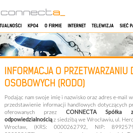
TUALNOŚCI
KPO4
O FIRMIE
INTERNET
TELEWIZJA
SIEĆ 
INFORMACJA O PRZETWARZANIU 
OSOBOWYCH (RODO)
Podając nam swoje imię i nazwisko oraz adres e-mail 
przedstawienie informacji handlowych dotyczących p
oferowanych przez
CONNECTA Spółka z 
odpowiedzialnością
z siedzibą we Wrocławiu, ul. Her
Wrocław, (KRS: 0000262792, NIP: 899257