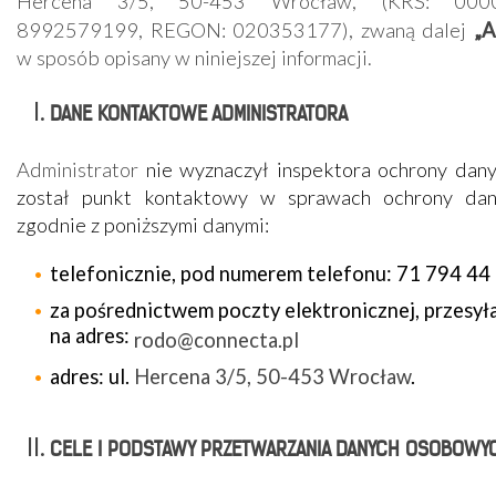
Hercena 3/5, 50-453 Wrocław, (KRS: 0000
,
8992579199, REGON: 020353177)
zwaną dalej
„A
w sposób opisany w niniejszej informacji.
DANE KONTAKTOWE ADMINISTRATORA
Administrator
nie wyznaczył inspektora ochrony dan
został punkt kontaktowy w sprawach ochrony da
zgodnie z poniższymi danymi:
telefonicznie, pod numerem telefonu:
71 794 44
za pośrednictwem poczty elektronicznej, przesył
na adres:
rodo@connecta.pl
adres: ul.
Hercena 3/5, 50-453 Wrocław
.
CELE I PODSTAWY PRZETWARZANIA DANYCH OSOBOWY