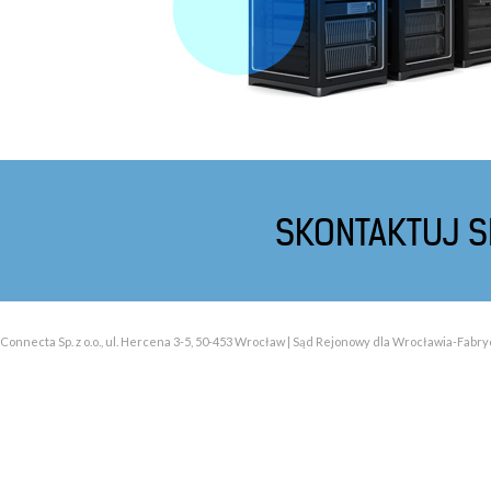
SKONTAKTUJ SI
Connecta Sp. z o.o., ul. Hercena 3-5, 50-453 Wrocław | Sąd Rejonowy dla Wrocławia-Fabry