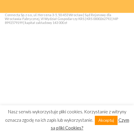
Connecta Sp. z o.o., ul. Hercena 3-5, 50-453 Wrocław | Sąd Rejonowy dla
Wrocławia-Fabrycznej, VI Wydział Gospodarczy KRS | KRS 0000262792 | NIP
8992579199 | kapitał zakładowy 143 000 zł
Nasz serwis wykorzystuje pliki cookies. Korzystanie z witryny
oznacza zgodę na ich zapis lub wykorzystanie.
Czym
Akceptuj
są pliki Cookies?