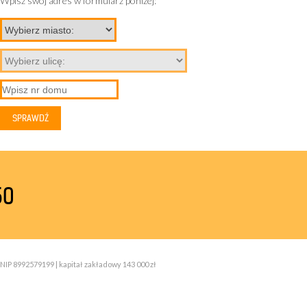
Wpisz swój adres w formularz poniżej:
50
NIP 8992579199 | kapitał zakładowy 143 000 zł