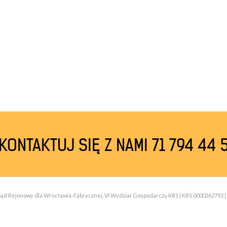
KONTAKTUJ SIĘ Z NAMI 71 794 44 
| Sąd Rejonowy dla Wrocławia-Fabrycznej, VI Wydział Gospodarczy KRS | KRS 0000262792 | 