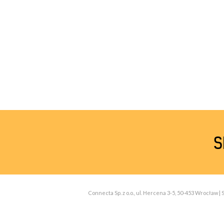
S
Connecta Sp. z o.o., ul. Hercena 3-5, 50-453 Wrocław 