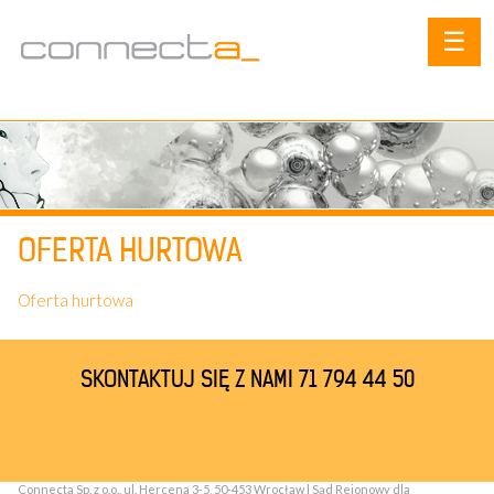
☰
OFERTA HURTOWA
Oferta hurtowa
SKONTAKTUJ SIĘ Z NAMI 71 794 44 50
Connecta Sp. z o.o., ul. Hercena 3-5, 50-453 Wrocław | Sąd Rejonowy dla