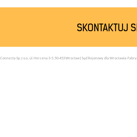
SKONTAKTUJ SI
Connecta Sp. z o.o., ul. Hercena 3-5, 50-453 Wrocław | Sąd Rejonowy dla Wrocławia-Fabry