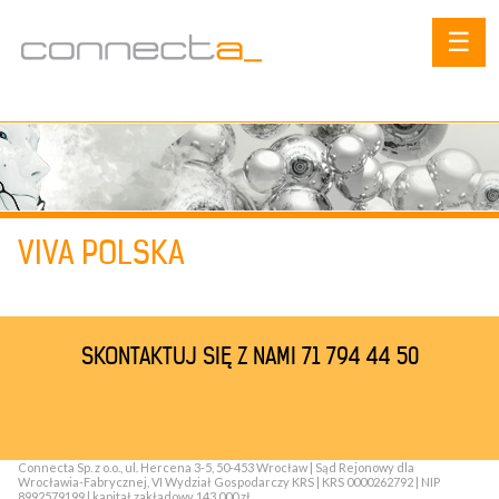
☰
VIVA POLSKA
SKONTAKTUJ SIĘ Z NAMI 71 794 44 50
Connecta Sp. z o.o., ul. Hercena 3-5, 50-453 Wrocław | Sąd Rejonowy dla
Wrocławia-Fabrycznej, VI Wydział Gospodarczy KRS | KRS 0000262792 | NIP
8992579199 | kapitał zakładowy 143 000 zł