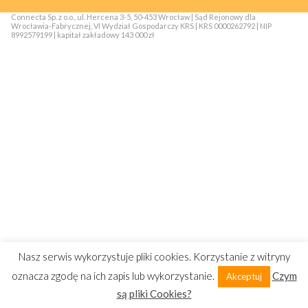
Connecta Sp. z o.o., ul. Hercena 3-5, 50-453 Wrocław | Sąd Rejonowy dla
Wrocławia-Fabrycznej, VI Wydział Gospodarczy KRS | KRS 0000262792 | NIP
8992579199 | kapitał zakładowy 143 000 zł
Nasz serwis wykorzystuje pliki cookies. Korzystanie z witryny
oznacza zgodę na ich zapis lub wykorzystanie.
Czym
Akceptuj
są pliki Cookies?