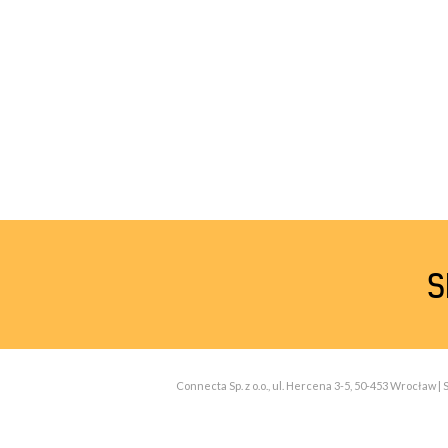
S
Connecta Sp. z o.o., ul. Hercena 3-5, 50-453 Wrocław 