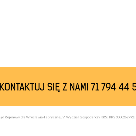
KONTAKTUJ SIĘ Z NAMI 71 794 44 
| Sąd Rejonowy dla Wrocławia-Fabrycznej, VI Wydział Gospodarczy KRS | KRS 0000262792 | 