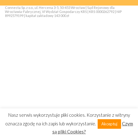
Connecta Sp. z o.o., ul. Hercena 3-5, 50-453 Wrocław | Sąd Rejonowy dla
Wrocławia-Fabrycznej, VI Wydział Gospodarczy KRS | KRS 0000262792 | NIP
8992579199 | kapitał zakładowy 143 000 zł
Nasz serwis wykorzystuje pliki cookies. Korzystanie z witryny
oznacza zgodę na ich zapis lub wykorzystanie.
Czym
Akceptuj
są pliki Cookies?