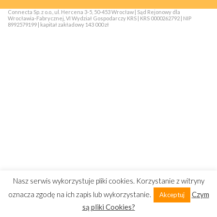
Connecta Sp. z o.o., ul. Hercena 3-5, 50-453 Wrocław | Sąd Rejonowy dla
Wrocławia-Fabrycznej, VI Wydział Gospodarczy KRS | KRS 0000262792 | NIP
8992579199 | kapitał zakładowy 143 000 zł
Nasz serwis wykorzystuje pliki cookies. Korzystanie z witryny
oznacza zgodę na ich zapis lub wykorzystanie.
Czym
Akceptuj
są pliki Cookies?