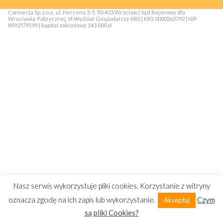
Connecta Sp. z o.o., ul. Hercena 3-5, 50-453 Wrocław | Sąd Rejonowy dla
Wrocławia-Fabrycznej, VI Wydział Gospodarczy KRS | KRS 0000262792 | NIP
8992579199 | kapitał zakładowy 143 000 zł
Nasz serwis wykorzystuje pliki cookies. Korzystanie z witryny
oznacza zgodę na ich zapis lub wykorzystanie.
Czym
Akceptuj
są pliki Cookies?