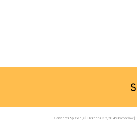
S
Connecta Sp. z o.o., ul. Hercena 3-5, 50-453 Wrocław 