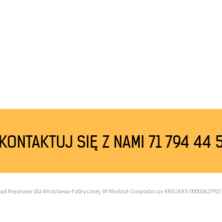
KONTAKTUJ SIĘ Z NAMI 71 794 44 
| Sąd Rejonowy dla Wrocławia-Fabrycznej, VI Wydział Gospodarczy KRS | KRS 0000262792 | 