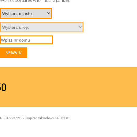
Wpisz swój adres w formularz poniżej:
50
NIP 8992579199 | kapitał zakładowy 143 000 zł