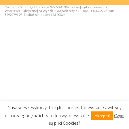
Connecta Sp. z o.o., ul. Hercena 3-5, 50-453 Wrocław | Sąd Rejonowy dla
Wrocławia-Fabrycznej, VI Wydział Gospodarczy KRS | KRS 0000262792 | NIP
8992579199 | kapitał zakładowy 143 000 zł
Nasz serwis wykorzystuje pliki cookies. Korzystanie z witryny
oznacza zgodę na ich zapis lub wykorzystanie.
Czym
Akceptuj
są pliki Cookies?