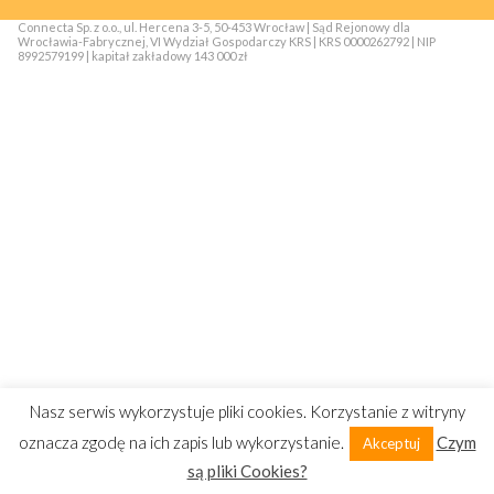
Connecta Sp. z o.o., ul. Hercena 3-5, 50-453 Wrocław | Sąd Rejonowy dla
Wrocławia-Fabrycznej, VI Wydział Gospodarczy KRS | KRS 0000262792 | NIP
8992579199 | kapitał zakładowy 143 000 zł
Nasz serwis wykorzystuje pliki cookies. Korzystanie z witryny
oznacza zgodę na ich zapis lub wykorzystanie.
Czym
Akceptuj
są pliki Cookies?