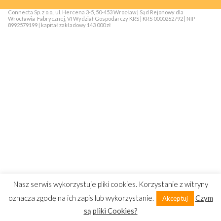
Connecta Sp. z o.o., ul. Hercena 3-5, 50-453 Wrocław | Sąd Rejonowy dla
Wrocławia-Fabrycznej, VI Wydział Gospodarczy KRS | KRS 0000262792 | NIP
8992579199 | kapitał zakładowy 143 000 zł
Nasz serwis wykorzystuje pliki cookies. Korzystanie z witryny
oznacza zgodę na ich zapis lub wykorzystanie.
Czym
Akceptuj
są pliki Cookies?