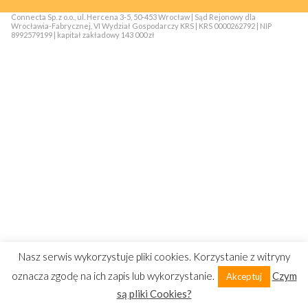
Connecta Sp. z o.o., ul. Hercena 3-5, 50-453 Wrocław | Sąd Rejonowy dla
Wrocławia-Fabrycznej, VI Wydział Gospodarczy KRS | KRS 0000262792 | NIP
8992579199 | kapitał zakładowy 143 000 zł
Nasz serwis wykorzystuje pliki cookies. Korzystanie z witryny
oznacza zgodę na ich zapis lub wykorzystanie.
Czym
Akceptuj
są pliki Cookies?