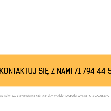
KONTAKTUJ SIĘ Z NAMI 71 794 44 
| Sąd Rejonowy dla Wrocławia-Fabrycznej, VI Wydział Gospodarczy KRS | KRS 0000262792 | 