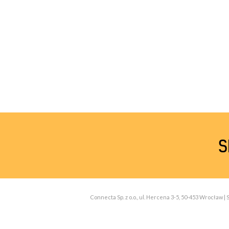
S
Connecta Sp. z o.o., ul. Hercena 3-5, 50-453 Wrocław 