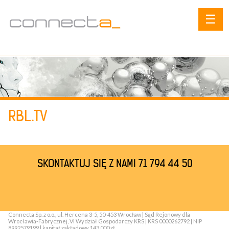
☰
RBL.TV
SKONTAKTUJ SIĘ Z NAMI 71 794 44 50
Connecta Sp. z o.o., ul. Hercena 3-5, 50-453 Wrocław | Sąd Rejonowy dla
Wrocławia-Fabrycznej, VI Wydział Gospodarczy KRS | KRS 0000262792 | NIP
8992579199 | kapitał zakładowy 143 000 zł