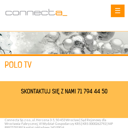
☰
POLO TV
SKONTAKTUJ SIĘ Z NAMI 71 794 44 50
Connecta Sp. z o.o., ul. Hercena 3-5, 50-453 Wrocław | Sąd Rejonowy dla
Wrocławia-Fabrycznej, VI Wydział Gospodarczy KRS | KRS 0000262792 | NIP
8992579199 | kapitał zakładowy 143 000 zł