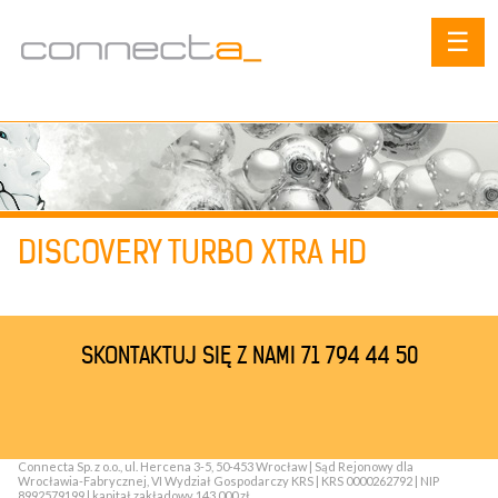
☰
DISCOVERY TURBO XTRA HD
SKONTAKTUJ SIĘ Z NAMI 71 794 44 50
Connecta Sp. z o.o., ul. Hercena 3-5, 50-453 Wrocław | Sąd Rejonowy dla
Wrocławia-Fabrycznej, VI Wydział Gospodarczy KRS | KRS 0000262792 | NIP
8992579199 | kapitał zakładowy 143 000 zł