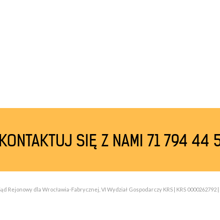
KONTAKTUJ SIĘ Z NAMI 71 794 44 
| Sąd Rejonowy dla Wrocławia-Fabrycznej, VI Wydział Gospodarczy KRS | KRS 0000262792 | 