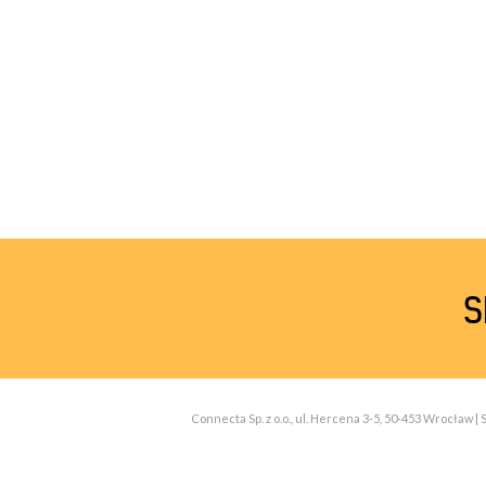
S
Connecta Sp. z o.o., ul. Hercena 3-5, 50-453 Wrocław 