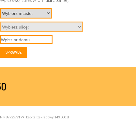
Wpisz swój adres w formularz poniżej:
50
NIP 8992579199 | kapitał zakładowy 143 000 zł