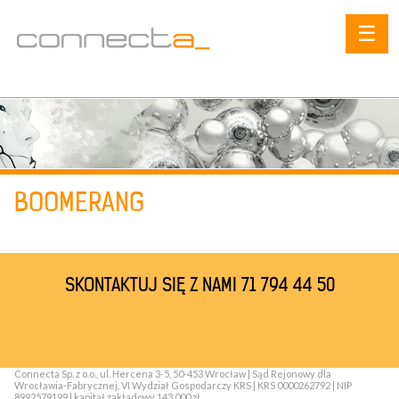
☰
BOOMERANG
SKONTAKTUJ SIĘ Z NAMI 71 794 44 50
Connecta Sp. z o.o., ul. Hercena 3-5, 50-453 Wrocław | Sąd Rejonowy dla
Wrocławia-Fabrycznej, VI Wydział Gospodarczy KRS | KRS 0000262792 | NIP
8992579199 | kapitał zakładowy 143 000 zł