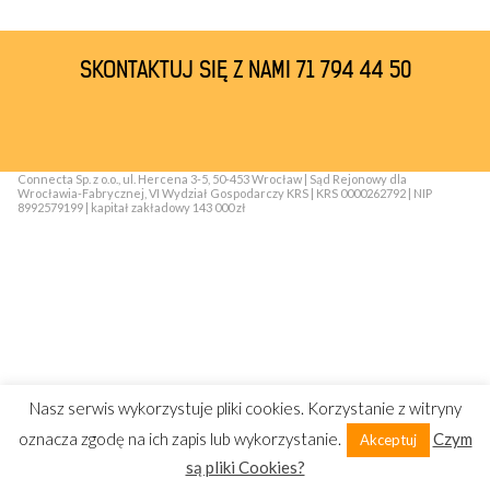
SKONTAKTUJ SIĘ Z NAMI 71 794 44 50
Connecta Sp. z o.o., ul. Hercena 3-5, 50-453 Wrocław | Sąd Rejonowy dla
Wrocławia-Fabrycznej, VI Wydział Gospodarczy KRS | KRS 0000262792 | NIP
8992579199 | kapitał zakładowy 143 000 zł
Nasz serwis wykorzystuje pliki cookies. Korzystanie z witryny
oznacza zgodę na ich zapis lub wykorzystanie.
Czym
Akceptuj
są pliki Cookies?