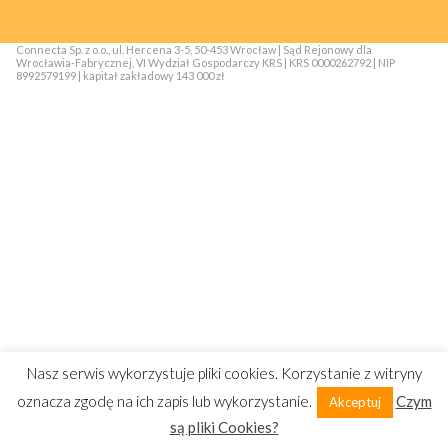
Connecta Sp. z o.o., ul. Hercena 3-5, 50-453 Wrocław | Sąd Rejonowy dla
Wrocławia-Fabrycznej, VI Wydział Gospodarczy KRS | KRS 0000262792 | NIP
8992579199 | kapitał zakładowy 143 000 zł
Nasz serwis wykorzystuje pliki cookies. Korzystanie z witryny
oznacza zgodę na ich zapis lub wykorzystanie.
Czym
Akceptuj
są pliki Cookies?