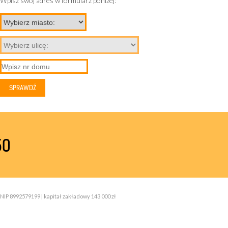
Wpisz swój adres w formularz poniżej:
50
NIP 8992579199 | kapitał zakładowy 143 000 zł