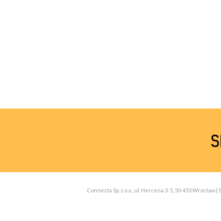
S
Connecta Sp. z o.o., ul. Hercena 3-5, 50-453 Wrocław 