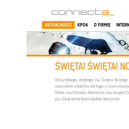
AKTUALNOŚCI
KPO4
O FIRMIE
INTER
ŚWIĘTA! ŚWIĘTA! N
Wszystkiego dobrego na Święta Bożego
wszystkim oddechu od tego z czym wszysc
Wam, nasi Drodzy Abonenci, cały zespół C
p.s. 24 grudnia biuro będzie nieczynne