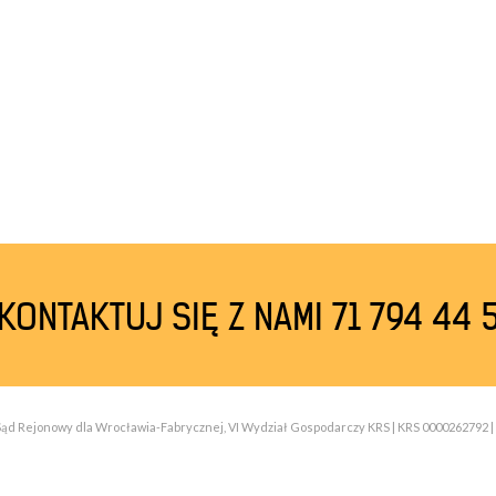
KONTAKTUJ SIĘ Z NAMI 71 794 44 
| Sąd Rejonowy dla Wrocławia-Fabrycznej, VI Wydział Gospodarczy KRS | KRS 0000262792 | 