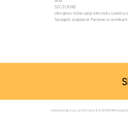
oraz
SZCZODRE
oferujemy różne opcje internetu symetryc
Szczegóły znajdziecie Państwo w cennikac
S
Connecta Sp. z o.o., ul. Hercena 3-5, 50-453 Wrocław 