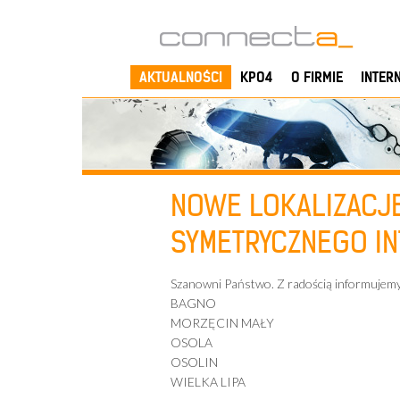
AKTUALNOŚCI
KPO4
O FIRMIE
INTER
NOWE LOKALIZACJ
SYMETRYCZNEGO I
Szanowni Państwo. Z radością informujemy
BAGNO
MORZĘCIN MAŁY
OSOLA
OSOLIN
WIELKA LIPA