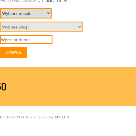
Wpisz swój adres w formularz poniżej:
50
NIP 8992579199 | kapitał zakładowy 143 000 zł