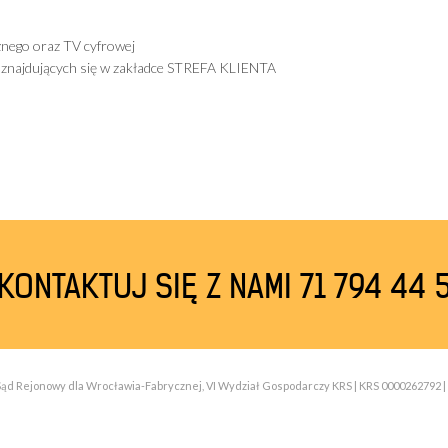
znego oraz TV cyfrowej
h znajdujących się w zakładce STREFA KLIENTA
KONTAKTUJ SIĘ Z NAMI 71 794 44 
| Sąd Rejonowy dla Wrocławia-Fabrycznej, VI Wydział Gospodarczy KRS | KRS 0000262792 | 