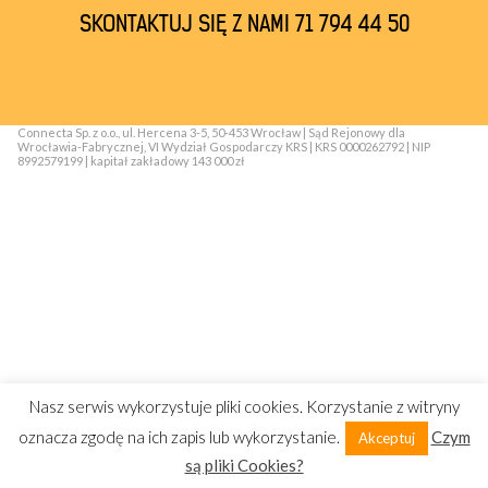
SKONTAKTUJ SIĘ Z NAMI 71 794 44 50
Connecta Sp. z o.o., ul. Hercena 3-5, 50-453 Wrocław | Sąd Rejonowy dla
Wrocławia-Fabrycznej, VI Wydział Gospodarczy KRS | KRS 0000262792 | NIP
8992579199 | kapitał zakładowy 143 000 zł
Nasz serwis wykorzystuje pliki cookies. Korzystanie z witryny
oznacza zgodę na ich zapis lub wykorzystanie.
Czym
Akceptuj
są pliki Cookies?